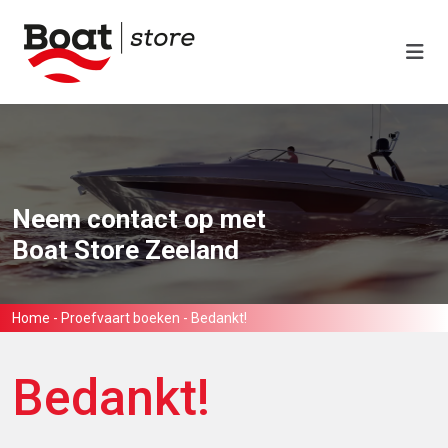
Neem contact op met
Boat Store Zeeland
Home
-
Proefvaart boeken
-
Bedankt!
Bedankt!