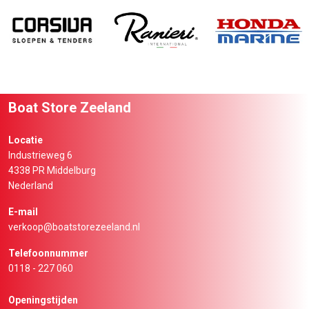
Boat Store Zeeland
Locatie
Industrieweg 6
4338 PR Middelburg
Nederland
E-mail
verkoop@boatstorezeeland.nl
Telefoonnummer
0118 - 227 060
Openingstijden