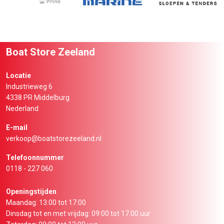
Boat Store Zeeland
Locatie
Industrieweg 6
4338 PR Middelburg
Nederland
E-mail
verkoop@boatstorezeeland.nl
Telefoonnummer
0118 - 227 060
Openingstijden
Maandag: 13:00 tot 17:00
Dinsdag tot en met vrijdag: 09:00 tot 17.00 uur