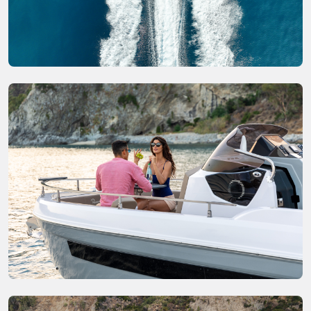
Boeg zonnedek met 4 carbon palen
Achtersteven zonnedek met 4 carbon palen
Systeem voor extra batterijen
Electrisch pakket
Hoofdschakelaar
110/220 volt stopcontact met lader
HERTZ stereo systeem met 6 speakers
LED kit
RVS beschermrand
Opklapbare zit zijkanten
Luxe upholstery CML01 - CAMEL
Tafel
Twee comfort stoelen S-Line
Twee consoleramen met zwart plexiglas
Acht bekerhouders
Ankerlier RVS
Bilgepomp automatisch en handmatig