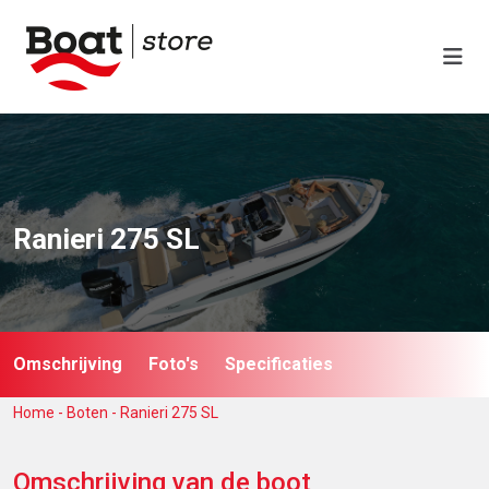
Ranieri 275 SL
Omschrijving
Foto's
Specificaties
Home
-
Boten
-
Ranieri 275 SL
Omschrijving van de boot