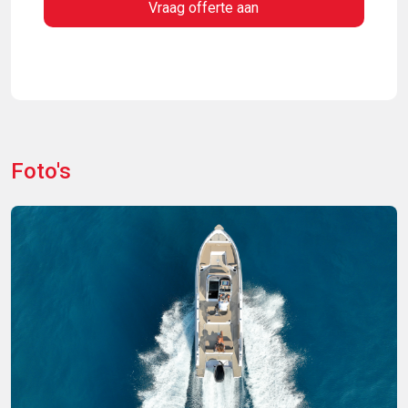
Vraag offerte aan
Stijlvol en modern:
Met een eigentijds design en
hoogwaardige afwerking straalt de 275 SL luxe en kwaliteit
uit.
Beleef de perfecte mix van design, functionaliteit en
Foto's
comfort. De Ranieri 275 SL is meer dan een boot – het is uw
drijvende toevluchtsoord voor onvergetelijke momenten op
het water!
Uiteraard is deze schitterende boot standaard al heel
compleet uitgevoerd met de volgende opties:
Grijze gelcoat aan zijkant
Stuurconsole grijs
Luxe console