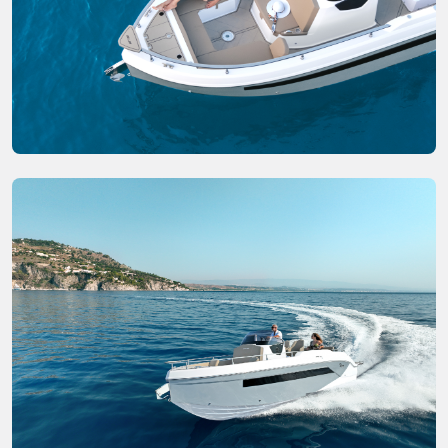
Koelkast
Standaard upholstery buiten
Telescopische RVS ladder
Water tank
Witte romp