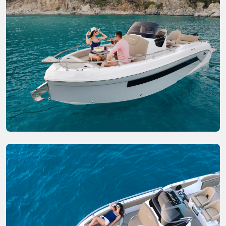
Blower
Meubilar in cabin donkergrijs eiken
Cockpit met Seadeck
Compass
Complete set RVS handrailingen
Compleet douche systeem
Elektrische ankerlier
Elektrische hoorn
Elektrisch toilet met vuilwatersysteem
Benzine meter
Benzine tank 390 L
Volledig hydraulische stuursysteem
Handschoenenkastje
Romp profiel in zwart plexiglas
Romp redan His Gen III
Upholstery binnen
Navigatieverlichting