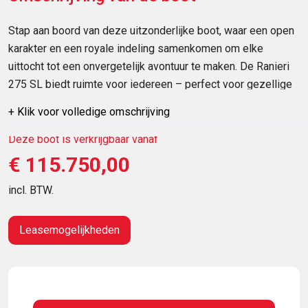
Stap aan boord van deze uitzonderlijke boot, waar een open
karakter en een royale indeling samenkomen om elke
uittocht tot een onvergetelijk avontuur te maken. De Ranieri
275 SL biedt ruimte voor iedereen – perfect voor gezellige
familiedagen, feestelijke bijeenkomsten of een ontspannen
+ Klik voor volledige omschrijving
dag op het water met vrienden.
Deze boot is verkrijgbaar vanaf
Open en uitnodigend:
Geniet van een luchtige, open
€ 115.750,00
plattegrond die zorgt voor een gevoel van eindeloze vrijheid.
incl. BTW.
Leasemogelijkheden
Ruimte voor gezelschap:
Ontworpen met oog voor
comfort, biedt deze boot volop zit- en leefruimte voor grote
gezelschappen.