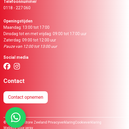
Telefoonnummer
0118 - 227 060
Openingstijden
Maandag: 13:00 tot 17:00
Dinsdag tot en met vrijdag: 09:00 tot 17.00 uur
Zaterdag: 09:00 tot 12:00 uur
Pauze van 12:00 tot 13:00 uur
Social media
Contact
Contact opnemen
© 2026 Boat Store Zeeland
Privacyverklaring
Cookieverklaring
Website door iersy