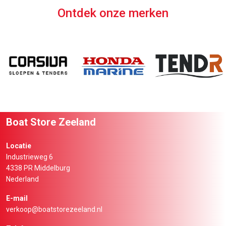
Ontdek onze merken
Boat Store Zeeland
Locatie
Industrieweg 6
4338 PR Middelburg
Nederland
E-mail
verkoop@boatstorezeeland.nl