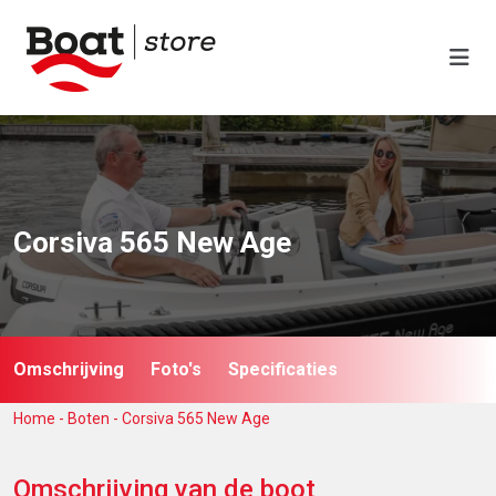
Corsiva 565 New Age
Omschrijving
Foto's
Specificaties
Home
-
Boten
-
Corsiva 565 New Age
Omschrijving van de boot