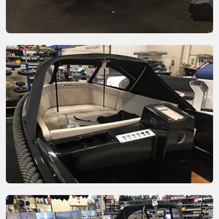
Stel je Corsiva 565 samen
Met onze configurator stel je gemakkelijk jouw Corsiva 565
samen, precies zoals jij dat wil. Met extra accessoires en
toegevoegd comfort. Ga je voor een prachtige kap of extra
navigatie. Kies je kleuren, je kussens en al je extra’s en
ontvang een offerte op maat. Hulp nodig met het
samenstellen van je nieuwe tender? Dan staan onze experts
natuurlijk voor je klaar.
Corsiva 565 te koop bij Zeeland Boten
Zie jij jezelf al varen in deze prachtige tender. Vraag
vrijblijvend een offerte aan, stel zelf je boot samen met de
configurator of kom langs in de showroom. We helpen je
graag aan je droomboot, onze experts staan voor je klaar.