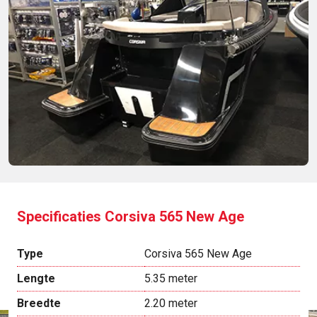
Zeeland Boten is de meest complete leverancier voor boten
in Zuid-West Nederland.
Specificaties Corsiva 565 New Age
Type
Corsiva 565 New Age
Lengte
5.35 meter
Breedte
2.20 meter