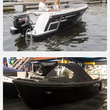
comfortabel. De tender heeft een breedte van 2.20 waardoor
je met zes personen zeer comfortabel kunt varen. Deze kun
je kwijt in een zeer comfortabele en goed ingedeelde
rondzit. Natuurlijk uitgevoerd met comfortabele kussens
zoals je dit van Corsiva gewent bent en om te bouwen tot
zonnedek.
Daarnaast is de tender uitgerust met tal van comfortabele
extra’s zoals een ergonomisch stuurwiel.
Sloepen van topmerk Corsiva
Nederlands topmerk Corsiva bouwt al sinds 2001 sloepen
en tenders met diverse toepassingen, zowel voor actieve
als rustige vaart. Van klassiek tot modern, Corsiva heeft het
allemaal. Bij Corsiva kun je terecht voor hoge kwaliteit door
het gebruik van glass-reinforced plastic (GRP). Alle boten
zijn CE gecertificeerd.